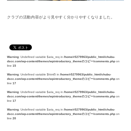
クラブの活動内容がより見やすく分かりやすくなりました。
Warning
: Undefined variable $aria_req in
/home/r5279963/public_html/chubu-
dscc.com/wp-content/themes/wpintroductory_themeのコピー/comments.php
on
line
15
Warning
: Undefined variable $html5 in
/home/r5279963/public_html/chubu-
dscc.com/wp-content/themes/wpintroductory_themeのコピー/comments.php
on
line
17
Warning
: Undefined variable $aria_req in
/home/r5279963/public_html/chubu-
dscc.com/wp-content/themes/wpintroductory_themeのコピー/comments.php
on
line
17
Warning
: Undefined variable $aria_req in
/home/r5279963/public_html/chubu-
dscc.com/wp-content/themes/wpintroductory_themeのコピー/comments.php
on
line
20